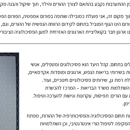
ן ההתערבות נקבע בהתאם לצורך ההורים והילד, תוך שיקול והבנה מקצ
ך מקום זה, אני פועלת כמובילה שותפה בפורום אמפטיה, הפורום הפסיכו
רום הינו הגוף המוביל בתחום לקידום הרווחה הנפשית של ההורים, וגם
נו ארגון חבר בקואליציית הארגונים האזרחית למען הפסיכולוגיה הציבורי
ם בתחום. קהל היעד הוא פסיכולוגים ומטפלים, אנשי
ת בשירותי בריאות הנפש, ארגונים ומוסדות אקדמאיים,
רמת גן, שירותים פסיכולוגיים חינוכיים, ועוד.
ת השתלמות משרד הבריאות – המרכז להכשרת
עם הורים: תפיסות, עקרונות וגישות להערכה וטיפול.
מן.
ת תחום הפסיכולוגיה והפסיכותרפיה של ההורות, מפתח
יפה לטיפול הורי אינטרגטיבי, וכן השתלמויות