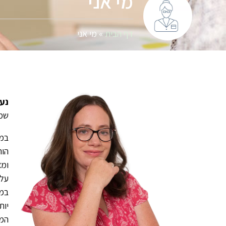
מי אני
דף הבית
»
מי אני
נעי
שמי
במש
הור
ומצ
על 
במס
יות
המפ