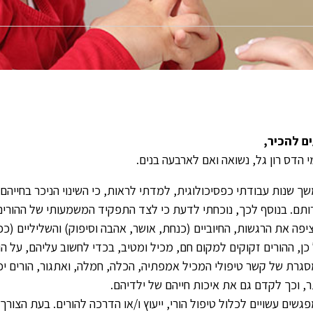
ם להכיר,
 הדס רון גל, נשואה ואם לארבעה בנים.
ך שנות עבודתי כפסיכולוגית, למדתי לראות, כי השינוי הניכר בחייה
ותם. בנוסף לכך, נוכחתי לדעת כי לצד התפקיד המשמעותי של ההורים 
יפה את הרגשות, החיוביים (כנחת, אושר, אהבה וסיפוק) והשליליים (כ
כן, ההורים זקוקים למקום חם, מכיל ומטיב, בכדי לחשוב עליהם, על הו
גרת של קשר טיפולי המכיל אמפתיה, הכלה, חמלה, ואתגור, הורים יכו
ר, וכך לקדם גם את איכות חייהם של ילדיהם.
גשים עשויים לכלול טיפול הורי, ייעוץ ו/או הדרכה להורים. בעת הצורך