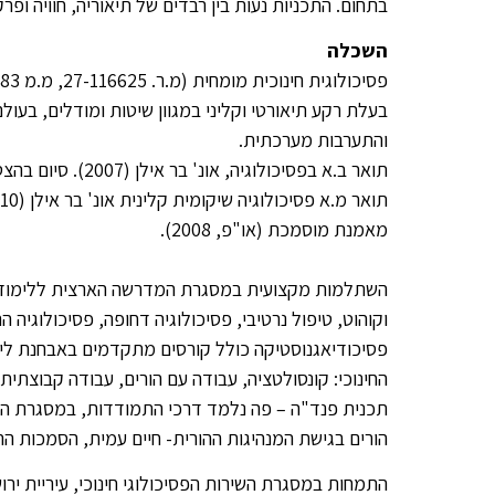
בתחום. התכניות נעות בין רבדים של תיאוריה, חוויה ופ
השכלה
פסיכולוגית חינוכית מומחית (מ.ר. 27-116625, מ.מ 27-34383).
בעלת רקע תיאורטי וקליני במגוון שיטות ומודלים, בעולם
והתערבות מערכתית.
תואר ב.א בפסיכולוגיה, אונ' בר אילן (2007). סיום בהצטיינות.
תואר מ.א פסיכולוגיה שיקומית קלינית אונ' בר אילן (2010). סיום בהצטיינות
מאמנת מוסמכת (או"פ, 2008).
השתלמות מקצועית במסגרת המדרשה הארצית ללימודים מ
וקוהוט, טיפול נרטיבי, פסיכולוגיה דחופה, פסיכולוגיה
פסיכודיאגנוסטיקה כולל קורסים מתקדמים באבחנת ליקו
החינוכי: קונסולטציה, עבודה עם הורים, עבודה קבוצתי
תכנית פנד"ה – פה נלמד דרכי התמודדות, במסגרת ה
הורים בגישת המנהיגות ההורית- חיים עמית, הסמכות הה
התמחות במסגרת השירות הפסיכולוגי חינוכי, עיריית ירוש