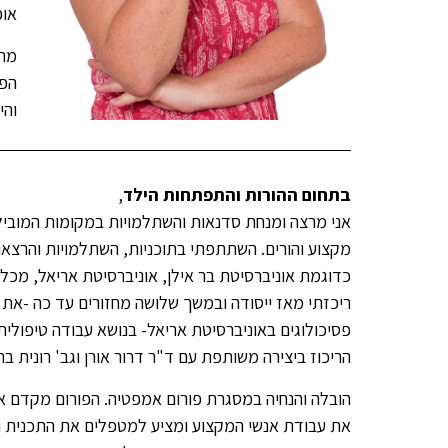
אופ
מתו
הפו
והי
בתחום ההורות והתפתחות הילד
,
אני מרצה ומנחת סדנאות והשתלמויות במקומות המובילי
מקצוע והורים. השתתפתי בתוכניות, השתלמויות והרצאו
כדוגמת אוניברסיטת בר אילן, אוניברסיטת אריאל, מכללת 
ריכזתי מאז ייסודה ובמשך שלושה מחזורים עד כה -א
פסיכולוגים באוניברסיטת אריאל- בנושא עבודה טיפולית 
הריכוז ביצירה משותפת עם ד"ר דרור אורן וגב' רונית ברי
הובלה והנחיה במסגרת פורום אמפטיה. הפורום מקדם א
את עבודת אנשי המקצוע ומציע למטפלים את התכנית המק