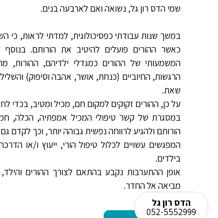
שמי הדס רון גל, נשואה ואם לארבעה בנים.
במשך שנות עבודתי כפסיכולוגית, למדתי לראות, כי הש
פגישות מאוד תרמו לנו וקידמו את המודעות
תודה על 
כאשר ההורים פועלים להיטיב את הורותם. בנוסף 
וננות בהתהליכים . המון תודה על הכל
את ההצעו
המשמעותי של ההורים כמגדלי ילדיהם, ההורות, מה
הרגשות, החיוביים (כנחת, אושר, אהבה וסיפוק) והשליל
שאת.
על כן, ההורים זקוקים למקום חם, מכיל ומטיב, בכדי לחש
במסגרת של קשר טיפולי המכיל אמפתיה, הכלה, חמלה
הורותם ולהגיע לרווחה נפשית גבוהה יותר, וכך לקדם גם
המפגשים עשויים לכלול טיפול הורי, ייעוץ ו/או הדרכ
בילדים.
אופן ההתערבות נקבע בהתאם לצורך ההורים והילד, 
מביאה אל החדר.
הדס רון גל
052-5552999