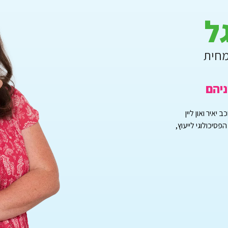
ל
מחית
ניהם
יאיר ואון ליין
סיכולוגי לייעוץ,