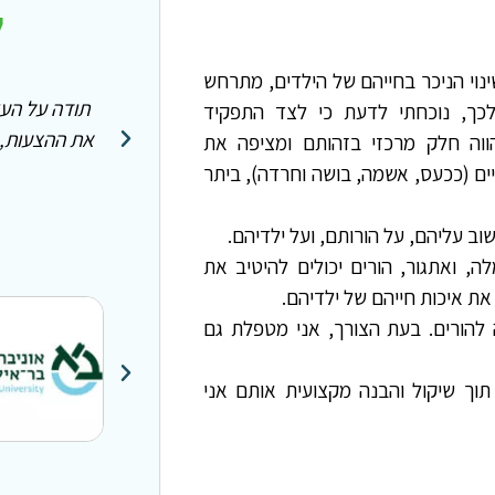
ל
ינוי הניכר בחייהם של הילדים, מתרחש
העזרה המקצועית שנתת לנו בתקופה זו. אנו ממשים
מעריצ
לכך, נוכחתי לדעת כי לצד התפקיד
ת, ולאט לאט מגיעות גם התוצאות
תודה רבה על
ווה חלק מרכזי בזהותם ומציפה את
הכל!
יים (ככעס, אשמה, בושה וחרדה), ביתר
וב עליהם, על הורותם, ועל ילדיהם.
, ואתגור, הורים יכולים להיטיב את
 את איכות חייהם של ילדיהם.
ה להורים. בעת הצורך, אני מטפלת גם
תוך שיקול והבנה מקצועית אותם אני