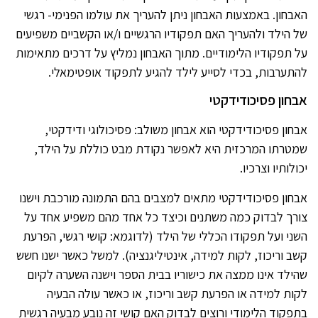
האבחון. באמצעות האבחון ניתן להעריך את עולמו הפנימי- רגשי
של הילד ולהעריך האם תפקודיו הרגשיים ו/או הקשביים משפיעים
על תפקודיו הלימודיים. מתוך האבחון נמליץ על דרכים מתאימות
להתערבות, בכדי לסייע לילד להגיע לתפקוד אופטימאלי.
אבחון פסיכודידקטי
אבחון פסיכודידקטי הוא אבחון משולב: פסיכולוגי ודידקטי,
שמטרתו המרכזית היא לאפשר נקודת מבט כוללת על הילד,
יכולותיו וצרכיו.
אבחון פסיכודידקטי מתאים למצבים בהם התמונה מורכבת וישנו
צורך לבדוק כמה משתנים וכיצד כל אחד מהם משפיע אחד על
השני ועל תפקודו הכללי של הילד (לדוגמא: קושי רגשי, הפרעת
קשב וריכוז, לקות למידה, אינטיליגנציה). למשל כאשר ישנו חשש
שהילד אינו ממצה את כישוריו בבית הספר וישנה השערה לקיום
לקות למידה או הפרעת קשב וריכוז, או כאשר עולה הבעיה
בתפקוד הלימודי ורוצים לבדוק האם קושי זה נובע מבעיה רגשית